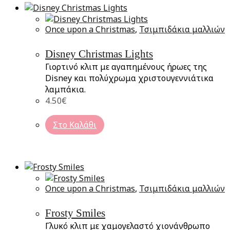
Once upon a Christmas
,
Τσιμπιδάκια μαλλιών
Disney Christmas Lights
Γιορτινό κλιπ με αγαπημένους ήρωες της
Disney και πολύχρωμα χριστουγεννιάτικα
λαμπάκια.
4.50
€
Στο Καλάθι
Once upon a Christmas
,
Τσιμπιδάκια μαλλιών
Frosty Smiles
Γλυκό κλιπ με χαμογελαστό χιονάνθρωπο