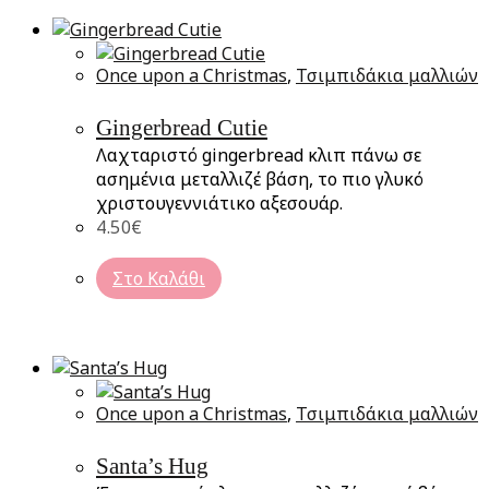
Once upon a Christmas
,
Τσιμπιδάκια μαλλιών
Gingerbread Cutie
Λαχταριστό gingerbread κλιπ πάνω σε
ασημένια μεταλλιζέ βάση, το πιο γλυκό
χριστουγεννιάτικο αξεσουάρ.
4.50
€
Στο Καλάθι
Once upon a Christmas
,
Τσιμπιδάκια μαλλιών
Santa’s Hug