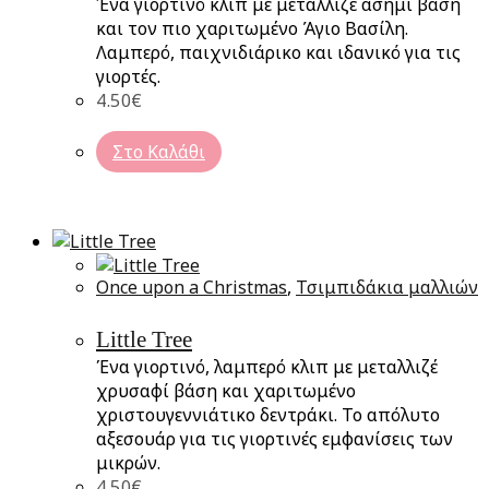
Ένα γιορτινό κλιπ με μεταλλιζέ ασημί βάση
και τον πιο χαριτωμένο Άγιο Βασίλη.
Λαμπερό, παιχνιδιάρικο και ιδανικό για τις
γιορτές.
4.50
€
Στο Καλάθι
Once upon a Christmas
,
Τσιμπιδάκια μαλλιών
Little Tree
Ένα γιορτινό, λαμπερό κλιπ με μεταλλιζέ
χρυσαφί βάση και χαριτωμένο
χριστουγεννιάτικο δεντράκι. Το απόλυτο
αξεσουάρ για τις γιορτινές εμφανίσεις των
μικρών.
4.50
€