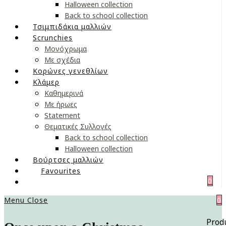
Halloween collection
Back to school collection
Τσιμπιδάκια μαλλιών
Scrunchies
Μονόχρωμα
Με σχέδια
Κορώνες γενεθλίων
Κλάμερ
Καθημερινά
Με ήρωες
Statement
Θεματικές Συλλογές
Back to school collection
Halloween collection
Βούρτσες μαλλιών
Favourites
0
Menu
Close
0
Prod