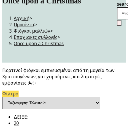
Once upon a Christmas
sear
Αρχική
>
Προϊόντα
>
Φιόγκοι μαλλιών
>
Εποχιακές συλλογές
>
Once upon a Christmas
Γιορτινοί φιόγκοι εμπνευσμένοι από τη μαγεία των
Χριστουγέννων, για χαρούμενες και λαμπερές
εμφανίσεις 🎄✨
Φίλτρα
ΔΕΙΞΕ:
20