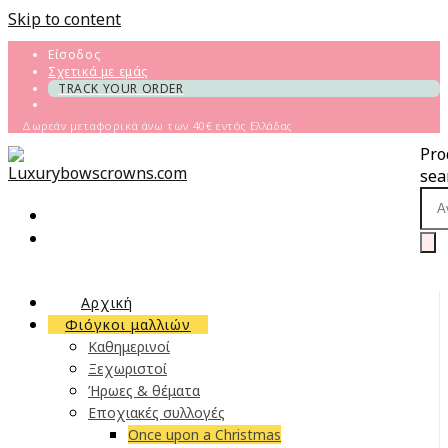
Skip to content
Είσοδος
Σχετικά με εμάς
TRACK YOUR ORDER
Δωρεάν μεταφορικά άνω των 40€ εντός Ελλάδας
Pro
sea
Αρχική
Φιόγκοι μαλλιών
Καθημερινοί
Ξεχωριστοί
Ήρωες & θέματα
Εποχιακές συλλογές
Once upon a Christmas