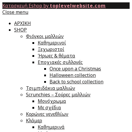
Κατασκευή Eshop by
toplevelwebsite.com
Close menu
ΑΡΧΙΚΗ
SHOP
Φιόγκοι μαλλιών
Καθημερινοί
Ξεχωριστοί
Ήρωες & θέματα
Εποχιακές συλλογές
Once upon a Christmas
Halloween collection
Back to school collection
Τσιμπιδάκια μαλλιών
Scrunchies – Σούρες μαλλιών
Μονόχρωμα
Με σχέδια
Κορώνες γενεθλίων
Κλάμερ
Καθημερινά