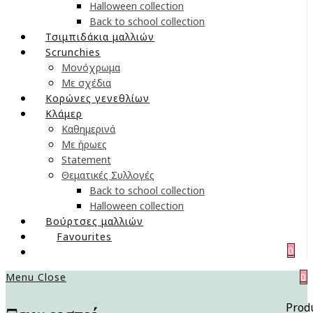
Halloween collection
Back to school collection
Τσιμπιδάκια μαλλιών
Scrunchies
Μονόχρωμα
Με σχέδια
Κορώνες γενεθλίων
Κλάμερ
Καθημερινά
Με ήρωες
Statement
Θεματικές Συλλογές
Back to school collection
Halloween collection
Βούρτσες μαλλιών
Favourites
0
Menu
Close
0
Prod