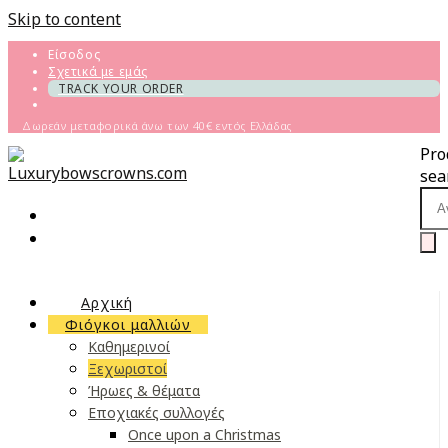
Skip to content
Είσοδος
Σχετικά με εμάς
TRACK YOUR ORDER
Δωρεάν μεταφορικά άνω των 40€ εντός Ελλάδας
Pro
sea
Αρχική
Φιόγκοι μαλλιών
Καθημερινοί
Ξεχωριστοί
Ήρωες & θέματα
Εποχιακές συλλογές
Once upon a Christmas