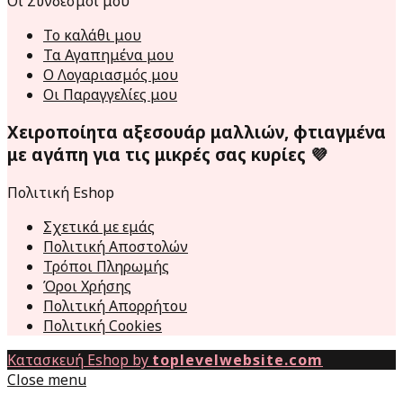
Οι Σύνδεσμοι μου
Το καλάθι μου
Τα Αγαπημένα μου
Ο Λογαριασμός μου
Οι Παραγγελίες μου
Χειροποίητα αξεσουάρ μαλλιών, φτιαγμένα
με αγάπη για τις μικρές σας κυρίες 💜
Πολιτική Eshop
Σχετικά με εμάς
Πολιτική Αποστολών
Τρόποι Πληρωμής
Όροι Χρήσης
Πολιτική Απορρήτου
Πολιτική Cookies
Κατασκευή Eshop by
toplevelwebsite.com
Close menu