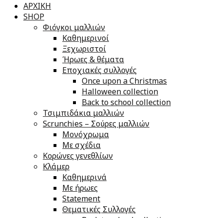
ΑΡΧΙΚΗ
SHOP
Φιόγκοι μαλλιών
Καθημερινοί
Ξεχωριστοί
Ήρωες & θέματα
Εποχιακές συλλογές
Once upon a Christmas
Halloween collection
Back to school collection
Τσιμπιδάκια μαλλιών
Scrunchies – Σούρες μαλλιών
Μονόχρωμα
Με σχέδια
Κορώνες γενεθλίων
Κλάμερ
Καθημερινά
Με ήρωες
Statement
Θεματικές Συλλογές