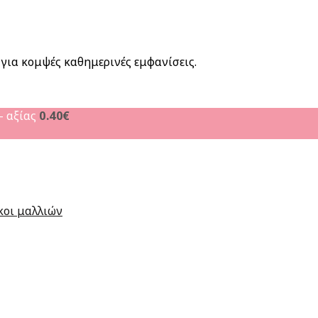
για κομψές καθημερινές εμφανίσεις.
- αξίας
0.40
€
κοι μαλλιών