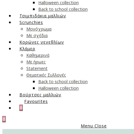
Halloween collection
Back to school collection
Τσιμπιδάκια μαλλιών
Scrunchies
Μονόχρωμα
Με σχέδια
Κορώνες γενεθλίων
Κλάμερ
Καθημερινά
Με ήρωες
Statement
Θεματικές Συλλογές
Back to school collection
Halloween collection
Βούρτσες μαλλιών
Favourites
0
0
Menu
Close