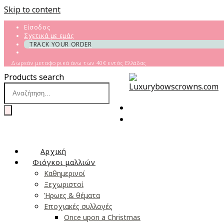
Skip to content
Είσοδος
Σχετικά με εμάς
TRACK YOUR ORDER
Δωρεάν μεταφορικά άνω των 40€ εντός Ελλάδας
Products search
Αρχική
Φιόγκοι μαλλιών
Καθημερινοί
Ξεχωριστοί
Ήρωες & θέματα
Εποχιακές συλλογές
Once upon a Christmas