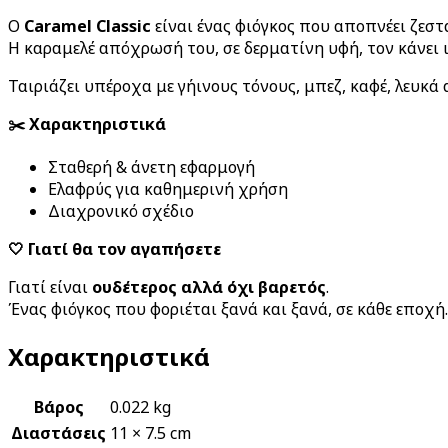
Ο
Caramel Classic
είναι ένας φιόγκος που αποπνέει ζεσ
Η καραμελέ απόχρωσή του, σε δερματίνη υφή, τον κάνει ι
Ταιριάζει υπέροχα με γήινους τόνους, μπεζ, καφέ, λευκά
✂️ Χαρακτηριστικά
Σταθερή & άνετη εφαρμογή
Ελαφρύς για καθημερινή χρήση
Διαχρονικό σχέδιο
🤍 Γιατί θα τον αγαπήσετε
Γιατί είναι
ουδέτερος αλλά όχι βαρετός
.
Ένας φιόγκος που φοριέται ξανά και ξανά, σε κάθε εποχή.
Χαρακτηριστικά
Βάρος
0.022 kg
Διαστάσεις
11 × 7.5 cm