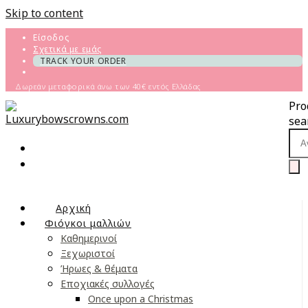
Skip to content
Είσοδος
Σχετικά με εμάς
TRACK YOUR ORDER
Δωρεάν μεταφορικά άνω των 40€ εντός Ελλάδας
Pro
sea
Αρχική
Φιόγκοι μαλλιών
Καθημερινοί
Ξεχωριστοί
Ήρωες & θέματα
Εποχιακές συλλογές
Once upon a Christmas