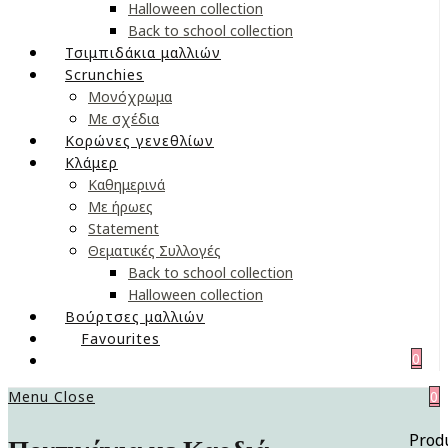
Halloween collection
Back to school collection
Τσιμπιδάκια μαλλιών
Scrunchies
Μονόχρωμα
Με σχέδια
Κορώνες γενεθλίων
Κλάμερ
Καθημερινά
Με ήρωες
Statement
Θεματικές Συλλογές
Back to school collection
Halloween collection
Βούρτσες μαλλιών
Favourites
0
Menu
Close
0
Prod