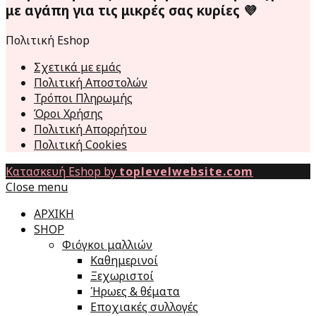
με αγάπη για τις μικρές σας κυρίες 💜
Πολιτική Eshop
Σχετικά με εμάς
Πολιτική Αποστολών
Τρόποι Πληρωμής
Όροι Χρήσης
Πολιτική Απορρήτου
Πολιτική Cookies
Κατασκευή Eshop by
toplevelwebsite.com
Close menu
ΑΡΧΙΚΗ
SHOP
Φιόγκοι μαλλιών
Καθημερινοί
Ξεχωριστοί
Ήρωες & θέματα
Εποχιακές συλλογές