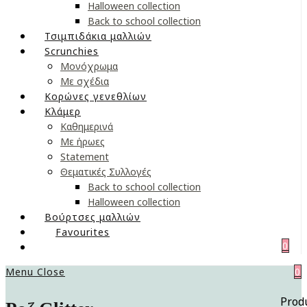
Halloween collection
Back to school collection
Τσιμπιδάκια μαλλιών
Scrunchies
Μονόχρωμα
Με σχέδια
Κορώνες γενεθλίων
Κλάμερ
Καθημερινά
Με ήρωες
Statement
Θεματικές Συλλογές
Back to school collection
Halloween collection
Βούρτσες μαλλιών
Favourites
0
Menu
Close
0
Prod