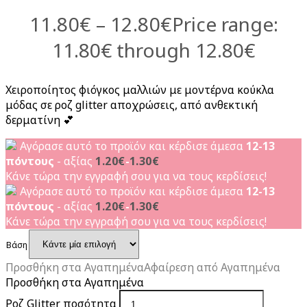
11.80
€
–
12.80
€
Price range:
11.80€ through 12.80€
Χειροποίητος φιόγκος μαλλιών με μοντέρνα κούκλα
μόδας σε ροζ glitter αποχρώσεις, από ανθεκτική
δερματίνη 💕
Αγόρασε αυτό το προϊόν και κέρδισε άμεσα
12-13
πόντους
- αξίας
1.20
€
-
1.30
€
Κάνε τώρα την εγγραφή σου για να τους κερδίσεις!
Αγόρασε αυτό το προϊόν και κέρδισε άμεσα
12-13
πόντους
- αξίας
1.20
€
-
1.30
€
Κάνε τώρα την εγγραφή σου για να τους κερδίσεις!
Βάση
Προσθήκη στα Αγαπημένα
Αφαίρεση από Αγαπημένα
Προσθήκη στα Αγαπημένα
Ροζ Glitter ποσότητα