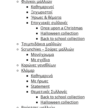
Φιόγκοι μαλλιών
Καθημερινοί
Ξεχωριστοί
Ήρωες & θέματα
Εποχιακές συλλογές
Once upon a Christmas
Halloween collection
Back to school collection
Τσιμπιδάκια μαλλιών
Scrunchies – Σούρες μαλλιών
Μονόχρωμα
Με σχέδια
Κορώνες γενεθλίων
Κλάμερ
Καθημερινά
Με ήρωες
Statement
Θεματικές Συλλογές
Back to school collection
Halloween collection
Βούρτσες μαλλιών