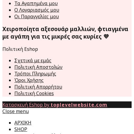
Τα Αγαπημένα μου
Ο Λογαριασμός μου
Οι Παραγγελίες μου
Χειροποίητα αξεσουάρ μαλλιών, φτιαγμένα
με αγάπη για τις μικρές σας κυρίες 💜
Πολιτική Eshop
Σχετικά με εμάς
Πολιτική Αποστολών
Τρόποι Πληρωμής
Όροι Χρήσης
Πολιτική Απορρήτου
Πολιτική Cookies
Κατασκευή Eshop by
toplevelwebsite.com
Close menu
ΑΡΧΙΚΗ
SHOP