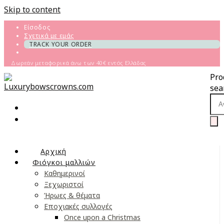
Skip to content
Είσοδος
Σχετικά με εμάς
TRACK YOUR ORDER
Δωρεάν μεταφορικά άνω των 40€ εντός Ελλάδας
Pro
sea
Αρχική
Φιόγκοι μαλλιών
Καθημερινοί
Ξεχωριστοί
Ήρωες & θέματα
Εποχιακές συλλογές
Once upon a Christmas