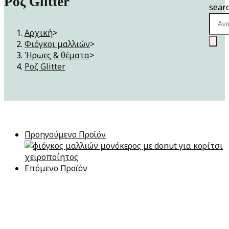
Ροζ Glitter
sear
Αρχική
>
Φιόγκοι μαλλιών
>
Ήρωες & θέματα
>
Ροζ Glitter
Προηγούμενο Προϊόν
Επόμενο Προϊόν