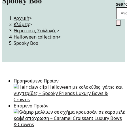
Spooky Boo
sear
Αρχική
>
Κλάμερ
>
Θεματικές Συλλογές
>
Halloween collection
>
Spooky Boo
Προηγούμενο Προϊόν
Επόμενο Προϊόν