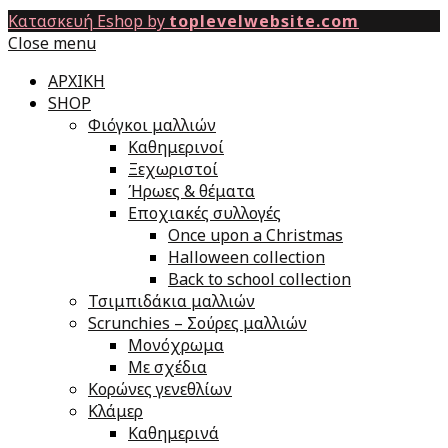
Κατασκευή Eshop by
toplevelwebsite.com
Close menu
ΑΡΧΙΚΗ
SHOP
Φιόγκοι μαλλιών
Καθημερινοί
Ξεχωριστοί
Ήρωες & θέματα
Εποχιακές συλλογές
Once upon a Christmas
Halloween collection
Back to school collection
Τσιμπιδάκια μαλλιών
Scrunchies – Σούρες μαλλιών
Μονόχρωμα
Με σχέδια
Κορώνες γενεθλίων
Κλάμερ
Καθημερινά