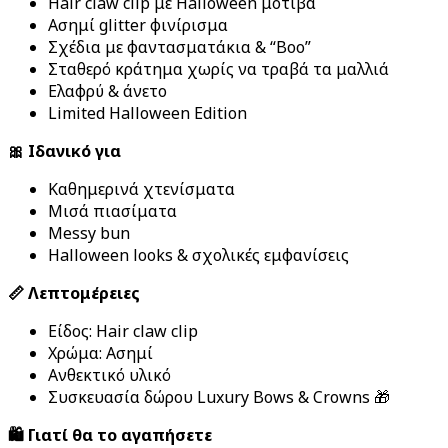
Hair claw clip με Halloween μοτίβα
Ασημί glitter φινίρισμα
Σχέδια με φαντασματάκια & “Boo”
Σταθερό κράτημα χωρίς να τραβά τα μαλλιά
Ελαφρύ & άνετο
Limited Halloween Edition
🎀 Ιδανικό για
Καθημερινά χτενίσματα
Μισά πιασίματα
Messy bun
Halloween looks & σχολικές εμφανίσεις
📏 Λεπτομέρειες
Είδος: Hair claw clip
Χρώμα: Ασημί
Ανθεκτικό υλικό
Συσκευασία δώρου Luxury Bows & Crowns 🎁
🛍️ Γιατί θα το αγαπήσετε