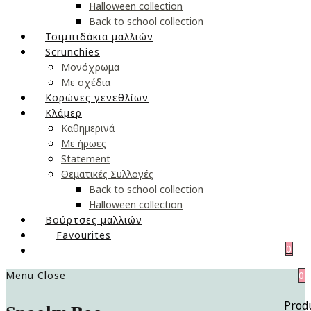
Halloween collection
Back to school collection
Τσιμπιδάκια μαλλιών
Scrunchies
Μονόχρωμα
Με σχέδια
Κορώνες γενεθλίων
Κλάμερ
Καθημερινά
Με ήρωες
Statement
Θεματικές Συλλογές
Back to school collection
Halloween collection
Βούρτσες μαλλιών
Favourites
0
Menu
Close
0
Prod