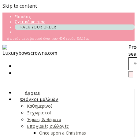
Skip to content
Είσοδος
Σχετικά με εμάς
TRACK YOUR ORDER
Δωρεάν μεταφορικά άνω των 40€ εντός Ελλάδας
Pro
sea
Αρχική
Φιόγκοι μαλλιών
Καθημερινοί
Ξεχωριστοί
Ήρωες & θέματα
Εποχιακές συλλογές
Once upon a Christmas