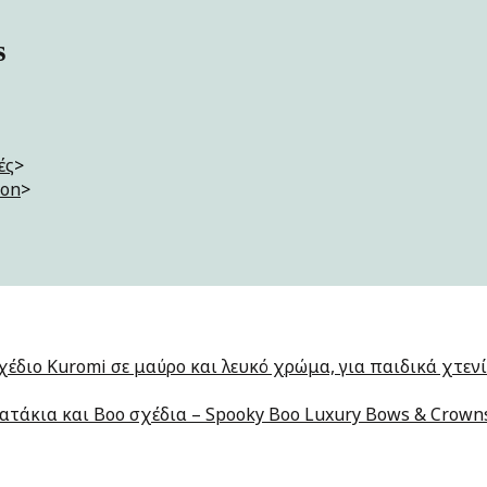
s
ές
>
ion
>