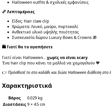
Halloween outfits & σχολικές εμφανίσεις
📏 Λεπτομέρειες
Είδος: Hair claw clip
Χρώματα: Λευκό, μαύρο, πορτοκαλί
Ανθεκτικό υλικό υψηλής ποιότητας
Συσκευασία δώρου Luxury Bows & Crowns 🎁
🛍️ Γιατί θα το αγαπήσετε
Γιατί είναι Halloween…
χωρίς να είναι scary
.
Ένα hair clip που κάνει τα μαλλιά να χαμογελούν 🧡
👉
Πρόσθεσέ το στο καλάθι και δώσε Halloween διάθεση στο l
Χαρακτηριστικά
Βάρος
0.029 kg
Διαστάσεις
9 × 4.5 cm