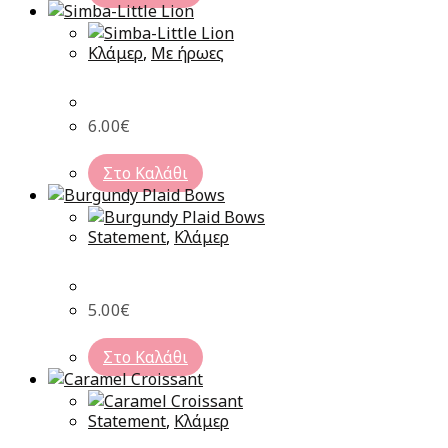
Κλάμερ
,
Με ήρωες
6.00
€
Στο Καλάθι
Statement
,
Κλάμερ
5.00
€
Στο Καλάθι
Statement
,
Κλάμερ