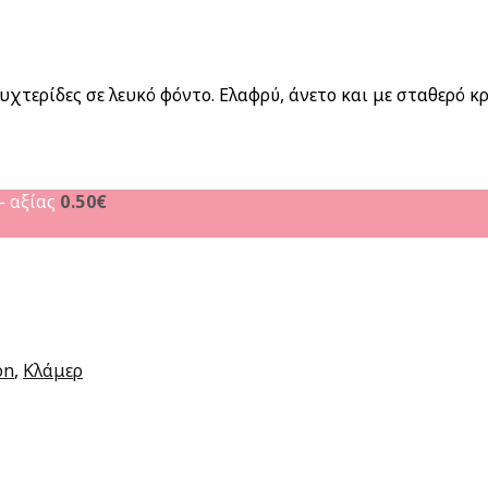
 νυχτερίδες σε λευκό φόντο. Ελαφρύ, άνετο και με σταθερό
- αξίας
0.50
€
on
,
Κλάμερ