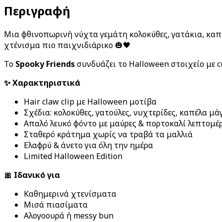
Περιγραφή
Μια φθινοπωρινή νύχτα γεμάτη κολοκύθες, γατάκια, καπελ
χτένισμα πιο παιχνιδιάρικο 🎃🖤
Το
Spooky Friends
συνδυάζει το Halloween στοιχείο με c
✨ Χαρακτηριστικά
Hair claw clip με Halloween μοτίβα
Σχέδια: κολοκύθες, γατούλες, νυχτερίδες, καπέλα μά
Απαλό λευκό φόντο με μαύρες & πορτοκαλί λεπτομέρ
Σταθερό κράτημα χωρίς να τραβά τα μαλλιά
Ελαφρύ & άνετο για όλη την ημέρα
Limited Halloween Edition
🎀 Ιδανικό για
Καθημερινά χτενίσματα
Μισά πιασίματα
Αλογοουρά ή messy bun