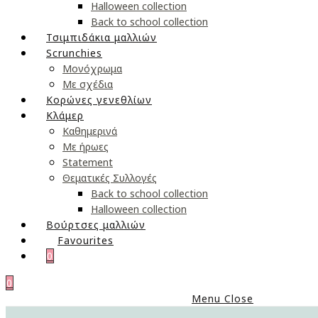
Halloween collection
Back to school collection
Τσιμπιδάκια μαλλιών
Scrunchies
Μονόχρωμα
Με σχέδια
Κορώνες γενεθλίων
Κλάμερ
Καθημερινά
Με ήρωες
Statement
Θεματικές Συλλογές
Back to school collection
Halloween collection
Βούρτσες μαλλιών
Favourites
0
0
Menu
Close