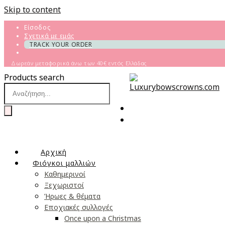
Skip to content
Είσοδος
Σχετικά με εμάς
TRACK YOUR ORDER
Δωρεάν μεταφορικά άνω των 40€ εντός Ελλάδας
Products search
Αρχική
Φιόγκοι μαλλιών
Καθημερινοί
Ξεχωριστοί
Ήρωες & θέματα
Εποχιακές συλλογές
Once upon a Christmas