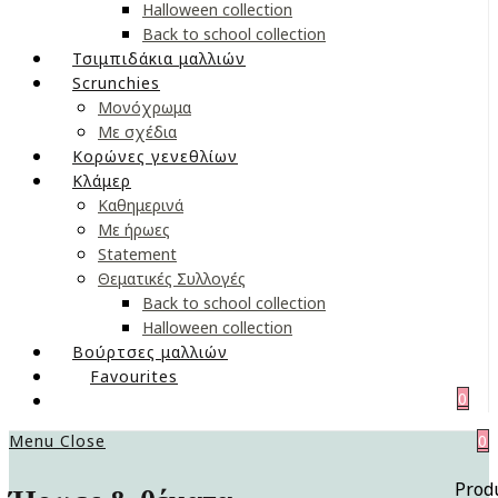
Halloween collection
Back to school collection
Τσιμπιδάκια μαλλιών
Scrunchies
Μονόχρωμα
Με σχέδια
Κορώνες γενεθλίων
Κλάμερ
Καθημερινά
Με ήρωες
Statement
Θεματικές Συλλογές
Back to school collection
Halloween collection
Βούρτσες μαλλιών
Favourites
0
Menu
Close
0
Prod