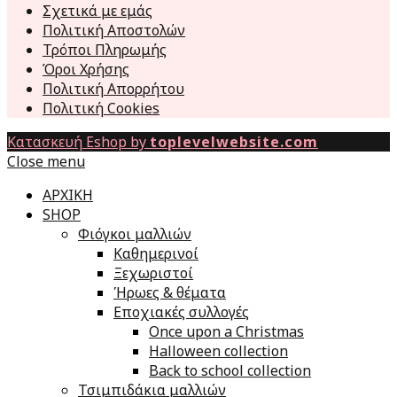
Σχετικά με εμάς
Πολιτική Αποστολών
Τρόποι Πληρωμής
Όροι Χρήσης
Πολιτική Απορρήτου
Πολιτική Cookies
Κατασκευή Eshop by
toplevelwebsite.com
Close menu
ΑΡΧΙΚΗ
SHOP
Φιόγκοι μαλλιών
Καθημερινοί
Ξεχωριστοί
Ήρωες & θέματα
Εποχιακές συλλογές
Once upon a Christmas
Halloween collection
Back to school collection
Τσιμπιδάκια μαλλιών